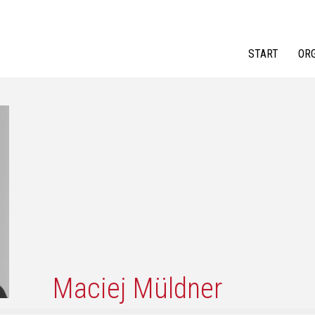
Jump to navigation
START
OR
Maciej Müldner