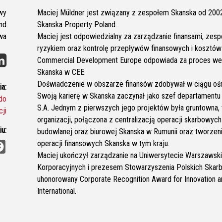
wy
Maciej Müldner jest związany z zespołem Skanska od 2002 
nd
Skanska Property Poland.
wa
Maciej jest odpowiedzialny za zarządzanie finansami, zes
ryzykiem oraz kontrolę przepływów finansowych i kosztów
Commercial Development Europe odpowiada za proces weryf
Skanska w CEE.
Doświadczenie w obszarze finansów zdobywał w ciągu ośmi
a:
Swoją karierę w Skanska zaczynał jako szef departamentu 
do
S.A. Jednym z pierwszych jego projektów była gruntowna, t
ji
organizacji, połączona z centralizacją operacji skarbowych
u:
budowlanej oraz biurowej Skanska w Rumunii oraz tworzen
F
operacji finansowych Skanska w tym kraju.
a
Maciej ukończył zarządzanie na Uniwersytecie Warszawsk
c
e
Korporacyjnych i prezesem Stowarzyszenia Polskich Skarb
b
uhonorowany Corporate Recognition Award for Innovation 
o
o
International.
k