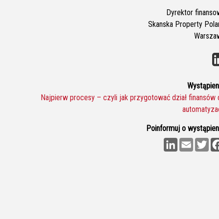
Dyrektor finanso
Skanska Property Pola
Warsza
Wystąpieni
Najpierw procesy – czyli jak przygotować dział finansów 
automatyzac
Poinformuj o wystąpieni
L
E
T
i
m
w
n
a
i
k
i
t
e
l
t
d
e
I
r
n