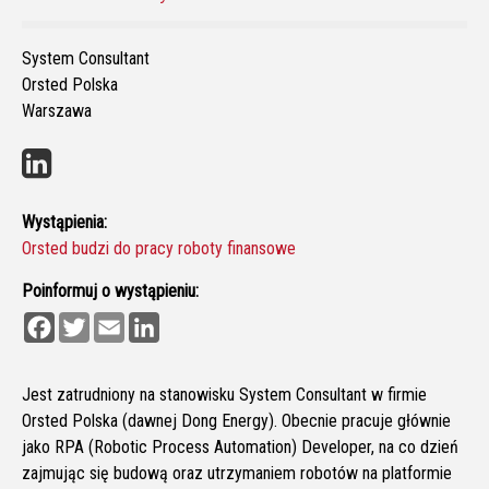
System Consultant
Orsted Polska
Warszawa
Wystąpienia:
Orsted budzi do pracy roboty finansowe
Poinformuj o wystąpieniu:
F
T
E
L
a
w
m
i
c
i
a
n
e
t
i
k
b
t
l
e
Jest zatrudniony na stanowisku System Consultant w firmie
o
e
d
Orsted Polska (dawnej Dong Energy). Obecnie pracuje głównie
o
r
I
k
n
jako RPA (Robotic Process Automation) Developer, na co dzień
zajmując się budową oraz utrzymaniem robotów na platformie